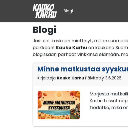
Siirry sisältöön
Blogi
Blogi
Jos olet koskaan miettinyt, miten suomalai
paikkaan!
Kauko Karhu
on kaukana Suomes
blogissaan parhaat vinkkinsä elämään, matka
Minne matkustaa syyskuu
Kirjoittaja
Kauko Karhu
Päivitetty
3.6.2026
Morjesta matkaili
Karhu tassut näpp
Tiedätkö, mikä 