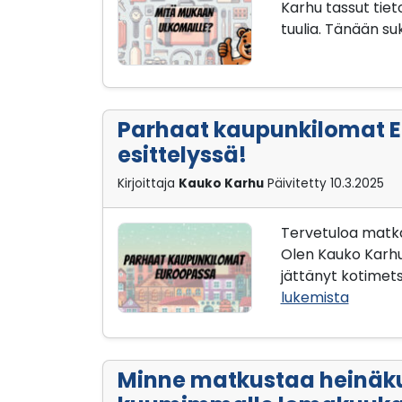
Karhu tassut tie
tuulia. Tänään s
Parhaat kaupunkilomat E
esittelyssä!
Kirjoittaja
Kauko Karhu
Päivitetty
10.3.2025
Tervetuloa matka
Olen Kauko Karhu
jättänyt kotimet
lukemista
Minne matkustaa heinäku