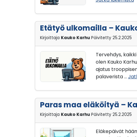
Etätyö ulkomailla – Kau
Kirjoittaja
Kauko Karhu
Päivitetty
25.2.2025
Tervehdys, kaikki
olen Kauko Karhu,
ajatus trooppise
palaverista …
Jat
Paras maa eläköityä – K
Kirjoittaja
Kauko Karhu
Päivitetty
25.2.2025
Eläkepäivät häämö