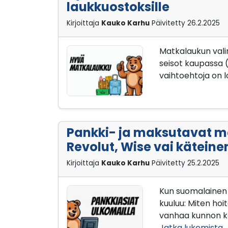
laukkuostoksille
Kirjoittaja
Kauko Karhu
Päivitetty
26.2.2025
Matkalaukun vali
seisot kaupassa 
vaihtoehtoja on l
Pankki- ja maksutavat ma
Revolut, Wise vai käteine
Kirjoittaja
Kauko Karhu
Päivitetty
25.2.2025
Kun suomalainen 
kuuluu: Miten hoi
vanhaa kunnon ko
Jatka lukemista