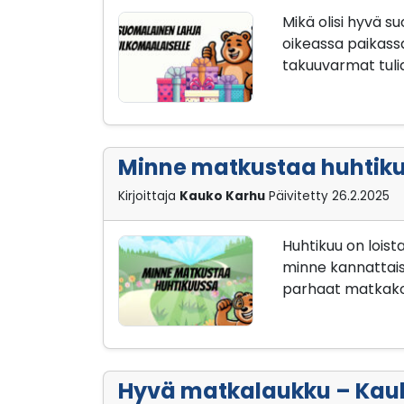
Mikä olisi hyvä s
oikeassa paikassa
takuuvarmat tuliai
Minne matkustaa huhtiku
Kirjoittaja
Kauko Karhu
Päivitetty
26.2.2025
Huhtikuu on lois
minne kannattais
parhaat matkako
Hyvä matkalaukku – Kau