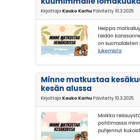
kuumimmalle lomakuuka
Kirjoittaja
Kauko Karhu
Päivitetty
10.3.2025
Heippa matkailuy
teidän kanssanne
on suomalaisten s
lukemista
Minne matkustaa kesäku
kesän alussa
Kirjoittaja
Kauko Karhu
Päivitetty
10.3.2025
Moikka reissuystä
pohtimassa minne
puhjennut kukois