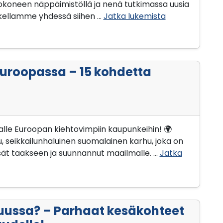
tokoneen näppäimistöllä ja nenä tutkimassa uusia
ukellamme yhdessä siihen …
Jatka lukemista
uroopassa – 15 kohdetta
lle Euroopan kiehtovimpiin kaupunkeihin! 🌍
, seikkailunhaluinen suomalainen karhu, joka on
sät taakseen ja suunnannut maailmalle. …
Jatka
ussa? – Parhaat kesäkohteet