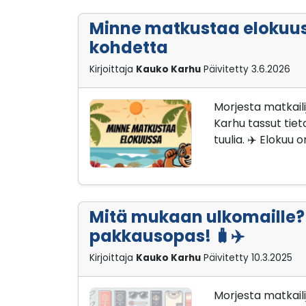
Minne matkustaa elokuus
kohdetta
Kirjoittaja
Kauko Karhu
Päivitetty
3.6.2026
Morjesta matkaili
Karhu tassut tie
tuulia. ✈️ Elokuu 
Mitä mukaan ulkomaille
pakkausopas! 🧳✈️
Kirjoittaja
Kauko Karhu
Päivitetty
10.3.2025
Morjesta matkaili