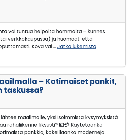
nta voi tuntua helpolta hommalta – kunnes
(tai verkkokaupassa) ja huomaat, että
oputtomasti. Kova vai …
Jatka lukemista
ailmalla – Kotimaiset pankit,
n taskussa?
lähtee maailmalle, yksi isoimmista kysymyksistä
taa rahaliikenne fiksusti? 💶💳 Käytetäänkö
timaista pankkia, kokeillaanko moderneja …