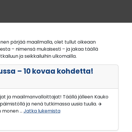
nen pärjää maailmalla, olet tullut oikeaan
ta – nimensä mukaisesti – ja jakaa täällä
iluun ja seikkailuihin ulkomailla.
ssa – 10 kovaa kohdetta!
jat ja maailmanvalloittajat! Täällä jälleen Kauko
äimistöllä ja nenä tutkimassa uusia tuulia. ✈️
on monen …
Jatka lukemista