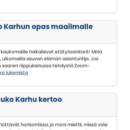
ko Karhun opas maailmalle
 kaukomaille haikailevat etätyösankarit! Minä
 ulkomailla asuvan elämän asiantuntija. Jos
n saaren riippukeinussa tehdystä Zoom-
ka lukemista
auko Karhu kertoo
ttävät horisontissa, ja moni miettii, missä voisi