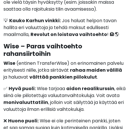
ole vielä täysin hyväksytty (esim. joissakin maissa
saattaa olla rajoituksia tilin avaamisessa).
💡
Kauko Karhun vinkki:
Jos haluat helpon tavan
hallita eri valuuttoja ja tehdä maksut edullisesti
maailmalla,
Revolut on loistava vaihtoehto
! 🏦🌎
Wise – Paras vaihtoehto
rahansiirtoihin
Wise
(entinen TransferWise) on erinomainen palvelu
erityisesti niille, jotka siirtävät
rahaa maiden välillä
ja haluavat
välttää pankkien piilokulut
.
✅
Hyvä puoli:
Wise tarjoaa
aidon reaalikurssin
, eikä
siinä ole piilotettuja valuutanvaihtokuluja. Voit avata
monivaluuttatilin
, jolloin voit säilyttää ja käyttää eri
valuuttoja ilman erillisiä vaihtokuluja.
❌
Huono puoli:
Wise ei ole perinteinen pankki, joten
et saa samaa suojaa kuin kotimaisella pankilla. Lisäksi