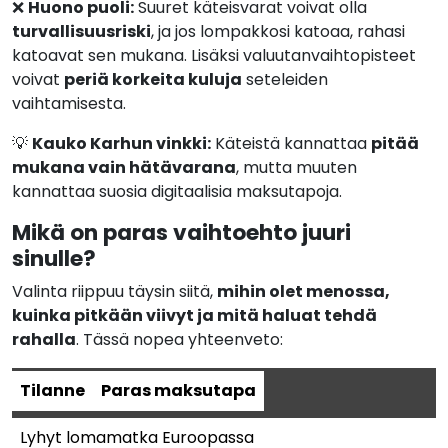
❌
Huono puoli:
Suuret käteisvarat voivat olla
turvallisuusriski
, ja jos lompakkosi katoaa, rahasi
katoavat sen mukana. Lisäksi valuutanvaihtopisteet
voivat
periä korkeita kuluja
seteleiden
vaihtamisesta.
💡
Kauko Karhun vinkki:
Käteistä kannattaa
pitää
mukana vain hätävarana
, mutta muuten
kannattaa suosia digitaalisia maksutapoja.
Mikä on paras vaihtoehto juuri
sinulle?
Valinta riippuu täysin siitä,
mihin olet menossa,
kuinka pitkään viivyt ja mitä haluat tehdä
rahalla
. Tässä nopea yhteenveto:
Tilanne
Paras maksutapa
Lyhyt lomamatka Euroopassa