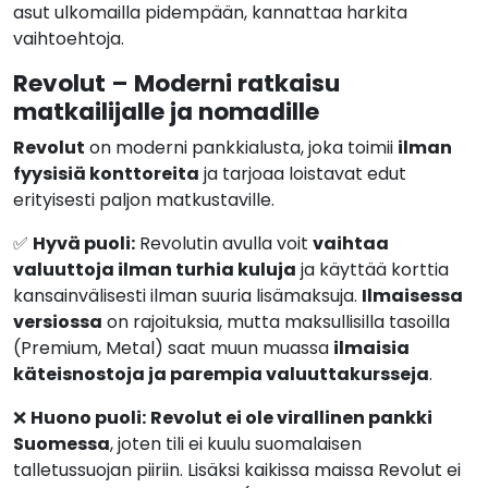
asut ulkomailla pidempään, kannattaa harkita
vaihtoehtoja.
Revolut – Moderni ratkaisu
matkailijalle ja nomadille
Revolut
on moderni pankkialusta, joka toimii
ilman
fyysisiä konttoreita
ja tarjoaa loistavat edut
erityisesti paljon matkustaville.
✅
Hyvä puoli:
Revolutin avulla voit
vaihtaa
valuuttoja ilman turhia kuluja
ja käyttää korttia
kansainvälisesti ilman suuria lisämaksuja.
Ilmaisessa
versiossa
on rajoituksia, mutta maksullisilla tasoilla
(Premium, Metal) saat muun muassa
ilmaisia
käteisnostoja ja parempia valuuttakursseja
.
❌
Huono puoli:
Revolut ei ole virallinen pankki
Suomessa
, joten tili ei kuulu suomalaisen
talletussuojan piiriin. Lisäksi kaikissa maissa Revolut ei