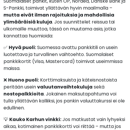
Suomalaiset pankit, kuten OP, Nordea, Danske Bank ja
S-Pankki, toimivat yllättävän hyvin maailmalla –
mutta eivät ilman rajoituksia ja mahdollisia
ylimääräisiä kuluja
. Jos suunnittelet reissua tai
ulkomaille muuttoa, tässä on muutama asia, jotka
kannattaa huomioida:
✅
Hyvä puoli:
Suomessa avattu pankkitili on usein
luotettava ja turvallinen vaihtoehto. Suomalaiset
pankkikortit (Visa, Mastercard) toimivat useimmissa
maissa.
❌
Huono puoli:
Korttimaksuista ja käteisnostoista
peritään usein
valuutanvaihtokuluja
sekä
nostopalkkioita
. Jokainen maksutapahtuma voi
tulla yllättävän kalliiksi, jos pankin valuuttakurssi ei ole
edullinen.
💡
Kauko Karhun vinkki:
Jos matkustat vain lyhyeksi
aikaa, kotimainen pankkikortti voi riittää – mutta jos