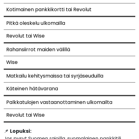
Kotimainen pankkikortti tai Revolut
Pitkä oleskelu ulkomailla
Revolut tai Wise
Rahansiirrot maiden välillä
Wise
Matkailu kehitysmaissa tai syrjäseuduilla
Käteinen hätävarana
Palkkatulojen vastaanottaminen ulkomailta
Revolut tai Wise
📌
Lopuksi:
Jos pysyt Suomen rajoilla, suomalainen pankkitili