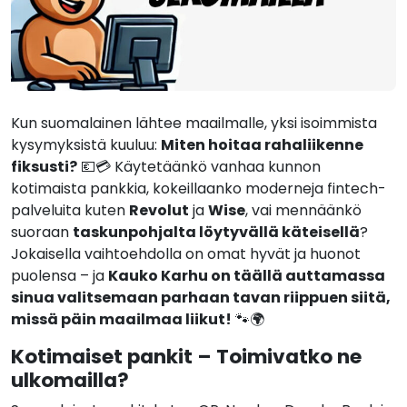
Kun suomalainen lähtee maailmalle, yksi isoimmista
kysymyksistä kuuluu:
Miten hoitaa rahaliikenne
fiksusti?
💶💳 Käytetäänkö vanhaa kunnon
kotimaista pankkia, kokeillaanko moderneja fintech-
palveluita kuten
Revolut
ja
Wise
, vai mennäänkö
suoraan
taskunpohjalta löytyvällä käteisellä
?
Jokaisella vaihtoehdolla on omat hyvät ja huonot
puolensa – ja
Kauko Karhu on täällä auttamassa
sinua valitsemaan parhaan tavan riippuen siitä,
missä päin maailmaa liikut!
🐾🌍
Kotimaiset pankit – Toimivatko ne
ulkomailla?