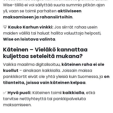
Wise-tilillä ei voi säilyttää suuria summia pitkän ajan
yli, vaan se toimii parhaiten
aktiiviseen
maksamiseen ja rahansiirtoihin
.
💡
Kauko Karhun vinkki:
Jos siirrät rahaa usein
maiden välillä tai haluat hallita valuuttoja helposti,
Wise on loistava valinta
.
Käteinen – Vieläkö kannattaa
kuljettaa seteleitä mukana?
Vaikka maailma digitalisoituu,
käteinen raha ei ole
kuollut
– ainakaan kaikkialla. Joissain maissa
pankkikortit eivät ole yhtä yleisiä kuin Suomessa, ja
on
tilanteita, joissa vain käteinen kelpaa
.
✅
Hyvä puoli:
Käteinen toimii
kaikkialla
, etkä
tarvitse nettiyhteyttä tai pankkipalveluita
maksamiseen.