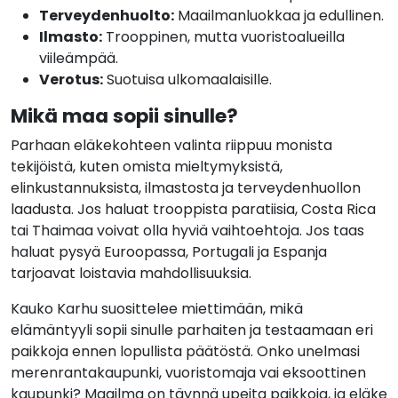
Terveydenhuolto:
Maailmanluokkaa ja edullinen.
Ilmasto:
Trooppinen, mutta vuoristoalueilla
viileämpää.
Verotus:
Suotuisa ulkomaalaisille.
Mikä maa sopii sinulle?
Parhaan eläkekohteen valinta riippuu monista
tekijöistä, kuten omista mieltymyksistä,
elinkustannuksista, ilmastosta ja terveydenhuollon
laadusta. Jos haluat trooppista paratiisia, Costa Rica
tai Thaimaa voivat olla hyviä vaihtoehtoja. Jos taas
haluat pysyä Euroopassa, Portugali ja Espanja
tarjoavat loistavia mahdollisuuksia.
Kauko Karhu suosittelee miettimään, mikä
elämäntyyli sopii sinulle parhaiten ja testaamaan eri
paikkoja ennen lopullista päätöstä. Onko unelmasi
merenrantakaupunki, vuoristomaja vai eksoottinen
kaupunki? Maailma on täynnä upeita paikkoja, ja eläke