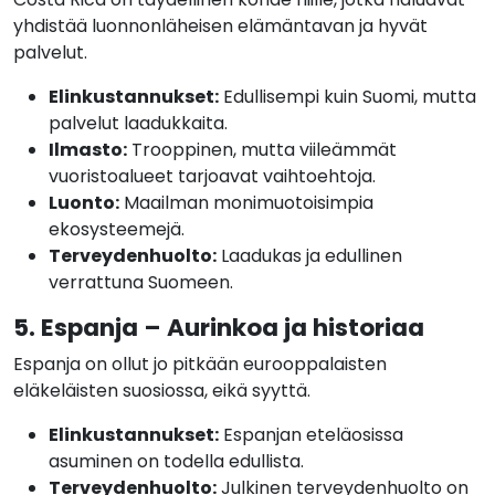
yhdistää luonnonläheisen elämäntavan ja hyvät
palvelut.
Elinkustannukset:
Edullisempi kuin Suomi, mutta
palvelut laadukkaita.
Ilmasto:
Trooppinen, mutta viileämmät
vuoristoalueet tarjoavat vaihtoehtoja.
Luonto:
Maailman monimuotoisimpia
ekosysteemejä.
Terveydenhuolto:
Laadukas ja edullinen
verrattuna Suomeen.
5. Espanja – Aurinkoa ja historiaa
Espanja on ollut jo pitkään eurooppalaisten
eläkeläisten suosiossa, eikä syyttä.
Elinkustannukset:
Espanjan eteläosissa
asuminen on todella edullista.
Terveydenhuolto:
Julkinen terveydenhuolto on