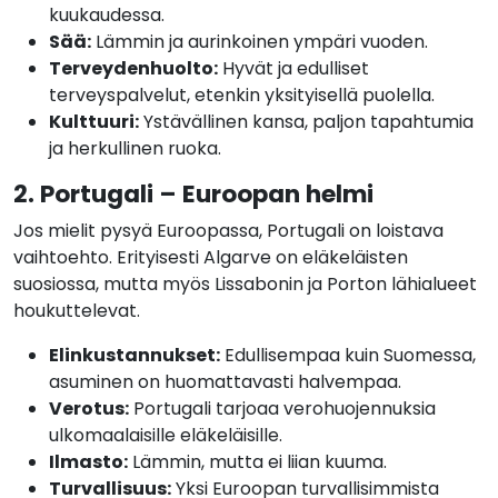
kuukaudessa.
Sää:
Lämmin ja aurinkoinen ympäri vuoden.
Terveydenhuolto:
Hyvät ja edulliset
terveyspalvelut, etenkin yksityisellä puolella.
Kulttuuri:
Ystävällinen kansa, paljon tapahtumia
ja herkullinen ruoka.
2. Portugali – Euroopan helmi
Jos mielit pysyä Euroopassa, Portugali on loistava
vaihtoehto. Erityisesti Algarve on eläkeläisten
suosiossa, mutta myös Lissabonin ja Porton lähialueet
houkuttelevat.
Elinkustannukset:
Edullisempaa kuin Suomessa,
asuminen on huomattavasti halvempaa.
Verotus:
Portugali tarjoaa verohuojennuksia
ulkomaalaisille eläkeläisille.
Ilmasto:
Lämmin, mutta ei liian kuuma.
Turvallisuus:
Yksi Euroopan turvallisimmista