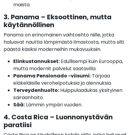
maista.
3. Panama – Eksoottinen, mutta
käytännöllinen
Panama on erinomainen vaihtoehto niille, jotka
haluavat nauttia lämpimästä ilmastosta, mutta silti
päästä käsiksi moderneihin mukavuuksiin.
Elinkustannukset:
Edullisempi kuin Eurooppa,
mutta modernit palvelut saatavilla.
Panama Pensionado -viisumi:
Tarjoaa
eläkeläisille verohelpotuksia ja alennuksia.
Terveydenhuolto:
Huippulaadukas yksityinen
sairaanhoito.
Sää:
Lämmin ympäri vuoden.
4. Costa Rica – Luonnonystävän
paratiisi
Costa Rica on täydellinen kohde niille, jotka haluavat