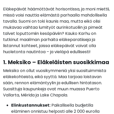
Eläkepäivät häämöttävät horisontissa, ja moni miettii,
missä voisi nauttia elämästä parhaalla mahdollisella
tavalla. Suomi on toki kaunis maa, mutta eikö olisi
mukavaa vaihtaa lumityöt aurinkotuoliin ja pimeät
talvet loputtomiin kesäpäiviin? Kauko Karhu on
tutkinut maailman parhaita eläkeparatiiseja ja
listannut kohteet, joissa eläkepäivät voivat olla
huoletonta nautintoa – ja vieläpä edullisesti!
1. Meksiko – Eläkeläisten suosikkimaa
Meksiko on ollut vuosikymmeniä yksi suosituimmista
eläkekohteista, eikä syyttä. Maa tarjoaa loistavan
sään, rennon elämäntyylin ja edullisen hintatason.
Suosittuja kaupunkeja ovat muun muassa Puerto
Vallarta, Mérida ja Lake Chapala.
Elinkustannukset:
Paikallisella budjetilla
eläminen onnistuu helposti alle 2 000 eurolla