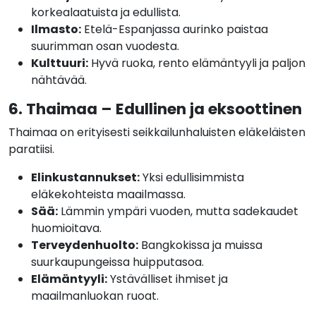
korkealaatuista ja edullista.
Ilmasto:
Etelä-Espanjassa aurinko paistaa
suurimman osan vuodesta.
Kulttuuri:
Hyvä ruoka, rento elämäntyyli ja paljon
nähtävää.
6. Thaimaa – Edullinen ja eksoottinen
Thaimaa on erityisesti seikkailunhaluisten eläkeläisten
paratiisi.
Elinkustannukset:
Yksi edullisimmista
eläkekohteista maailmassa.
Sää:
Lämmin ympäri vuoden, mutta sadekaudet
huomioitava.
Terveydenhuolto:
Bangkokissa ja muissa
suurkaupungeissa huipputasoa.
Elämäntyyli:
Ystävälliset ihmiset ja
maailmanluokan ruoat.