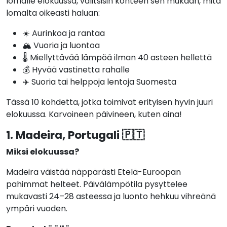
lomalle elokuussa, valitsisin kohteen sen mukaan, mitä
lomalta oikeasti haluan:
☀️ Aurinkoa ja rantaa
🏔️ Vuoria ja luontoa
🌡️ Miellyttävää lämpöä ilman 40 asteen hellettä
💰 Hyvää vastinetta rahalle
✈️ Suoria tai helppoja lentoja Suomesta
Tässä 10 kohdetta, jotka toimivat erityisen hyvin juuri
elokuussa. Karvoineen päivineen, kuten aina!
1. Madeira, Portugali 🇵🇹
Miksi elokuussa?
Madeira väistää näppärästi Etelä-Euroopan
pahimmat helteet. Päivälämpötila pysyttelee
mukavasti 24–28 asteessa ja luonto hehkuu vihreänä
ympäri vuoden.