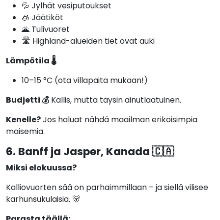
💦 Jylhät vesiputoukset
🧊 Jäätiköt
🌋 Tulivuoret
🛣️ Highland-alueiden tiet ovat auki
Lämpötila 🌡️
10–15 °C (ota villapaita mukaan!)
Budjetti 💰
Kallis, mutta täysin ainutlaatuinen.
Kenelle?
Jos haluat nähdä maailman erikoisimpia
maisemia.
6. Banff ja Jasper, Kanada 🇨🇦
Miksi elokuussa?
Kalliovuorten sää on parhaimmillaan – ja siellä vilisee
karhunsukulaisia. 🐻
Parasta täällä: