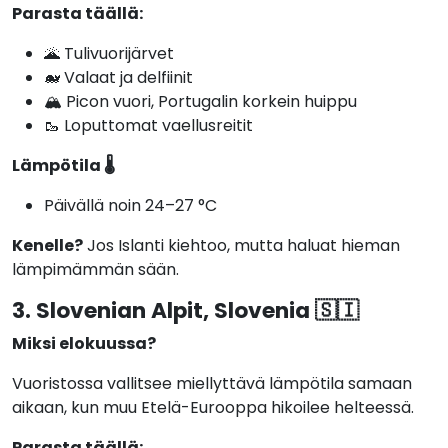
Parasta täällä:
🌋 Tulivuorijärvet
🐋 Valaat ja delfiinit
🏔️ Picon vuori, Portugalin korkein huippu
🥾 Loputtomat vaellusreitit
Lämpötila 🌡️
Päivällä noin 24–27 °C
Kenelle?
Jos Islanti kiehtoo, mutta haluat hieman
lämpimämmän sään.
3. Slovenian Alpit, Slovenia 🇸🇮
Miksi elokuussa?
Vuoristossa vallitsee miellyttävä lämpötila samaan
aikaan, kun muu Etelä-Eurooppa hikoilee helteessä.
Parasta täällä: