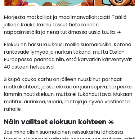
Morjesta matkailijat ja maailmanvalloittajat! Täällä
jälleen Kauko Karhu tassut tietokoneen
näppäimistöllä ja nenä tutkimassa uusia tuulia. ✈️
Elokuu on hassu kuukausi meille suomalaisille. Kotona
räntäsade lymyää jo nurkan takana, mutta Etelä-
Euroopassa paahtaa niin, että karvatkin kärventyvät
40 asteen helteessä.
Siksipä Kauko Karhu on jälleen nuuskinut parhaat
matkakohteet, joissa elokuu on juuri sopiva: tarpeeksi
lämmin nautiskeluun, mutta ei tukahduttava. Mukaan
mahtuu aurinkoa, vuoria, rantoja ja hyvää vastinetta
rahalle.
Näin valitset elokuun kohteen ☀️
Jos minä olisin suomalainen reissukarhu lähdössä