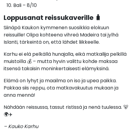
Bali – 8/10
Loppusanat reissukaverille 🧳
Siinäpä Kaukon kymmenen suosikkia elokuun
reissuille! Olipa kohteena vihreä Madeira tai jylhä
Islanti, tärkeintä on, että lähdet liikkeelle.
Karhu ei elä pelkällä hunajalla, eikä matkailija pelkillä
muistoilla 💰 – mutta hyvin valittu kohde maksaa
itsensä takaisin moninkertaisesti elämyksinä.
Elämä on lyhyt ja maailma on iso ja upea paikka.
Pakkaa siis reppu, ota matkavakuutus mukaan ja
anna mennä!
Nähdään reissussa, tassut ristissä ja nenä tuulessa. 🐻
🌍✈️
– Kauko Karhu