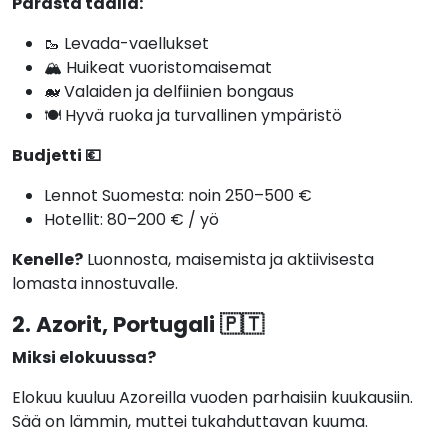
Parasta täällä:
🥾 Levada-vaellukset
🏔️ Huikeat vuoristomaisemat
🐋 Valaiden ja delfiinien bongaus
🍽️ Hyvä ruoka ja turvallinen ympäristö
Budjetti 💶
Lennot Suomesta: noin 250–500 €
Hotellit: 80–200 € / yö
Kenelle?
Luonnosta, maisemista ja aktiivisesta
lomasta innostuvalle.
2. Azorit, Portugali 🇵🇹
Miksi elokuussa?
Elokuu kuuluu Azoreilla vuoden parhaisiin kuukausiin.
Sää on lämmin, muttei tukahduttavan kuuma.