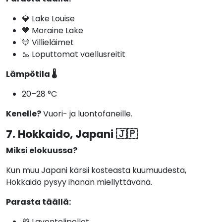
💎 Lake Louise
💙 Moraine Lake
🦌 Villieläimet
🥾 Loputtomat vaellusreitit
Lämpötila 🌡️
20–28 °C
Kenelle?
Vuori- ja luontofaneille.
7. Hokkaido, Japani 🇯🇵
Miksi elokuussa?
Kun muu Japani kärsii kosteasta kuumuudesta,
Hokkaido pysyy ihanan miellyttävänä.
Parasta täällä:
💜 Laventelipellot