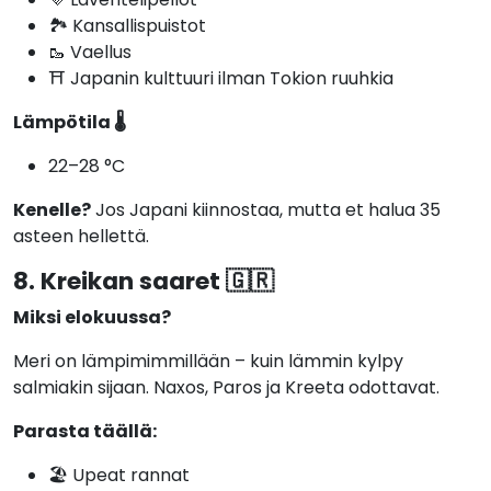
🏞️ Kansallispuistot
🥾 Vaellus
⛩️ Japanin kulttuuri ilman Tokion ruuhkia
Lämpötila 🌡️
22–28 °C
Kenelle?
Jos Japani kiinnostaa, mutta et halua 35
asteen hellettä.
8. Kreikan saaret 🇬🇷
Miksi elokuussa?
Meri on lämpimimmillään – kuin lämmin kylpy
salmiakin sijaan. Naxos, Paros ja Kreeta odottavat.
Parasta täällä:
🏖️ Upeat rannat