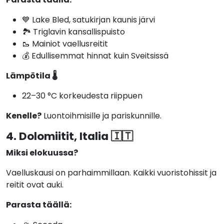
💙 Lake Bled, satukirjan kaunis järvi
🏞️ Triglavin kansallispuisto
🥾 Mainiot vaellusreitit
💰 Edullisemmat hinnat kuin Sveitsissä
Lämpötila 🌡️
22–30 °C korkeudesta riippuen
Kenelle?
Luontoihmisille ja pariskunnille.
4. Dolomiitit, Italia 🇮🇹
Miksi elokuussa?
Vaelluskausi on parhaimmillaan. Kaikki vuoristohissit ja
reitit ovat auki.
Parasta täällä: