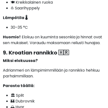
🍽️ Kreikkalainen ruoka
⛵ Saarihyppely
Lämpötila 🌡️
30–35 °C
Huomio!
Elokuu on kuuminta sesonkia ja hinnat ovat
sen mukaiset. Varaudu maksamaan reilusti hunajaa.
9. Kroatian rannikko 🇭🇷
Miksi elokuussa?
Adrianmeri on lämpimimmillään ja rannikko hehkuu
parhaimmillaan.
Parasta täällä:
🏛️ Split
🏰 Dubrovnik
🌅 Hvar