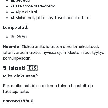
🏔️ Seceda
🗻 Tre Cime di Lavaredo
🌄 Alpe di Siusi
📸 Maisemat, jotka näyttävät postikortilta
Lämpötila 🌡️
18–28 °C
Huomio!
Elokuu on italialaisten oma lomakuukausi,
joten varaa majoitus hyvissä ajoin. Muuten saat tyytyä
karhunpesään.
5. Islanti 🇮🇸
Miksi elokuussa?
Paras aika nähdä saari ilman talven haasteita ja
tukittuja teitä.
Parasta täällä: