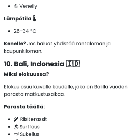
⛵ Veneily
Lämpötila 🌡️
28–34 °C
Kenelle?
Jos haluat yhdistää rantaloman ja
kaupunkiloman.
10. Bali, Indonesia 🇮🇩
Miksi elokuussa?
Elokuu osuu kuivalle kaudelle, joka on Balilla vuoden
parasta matkustusaikaa.
Parasta täällä:
🌾 Riisiterassit
🏄 Surffaus
🤿 Sukellus