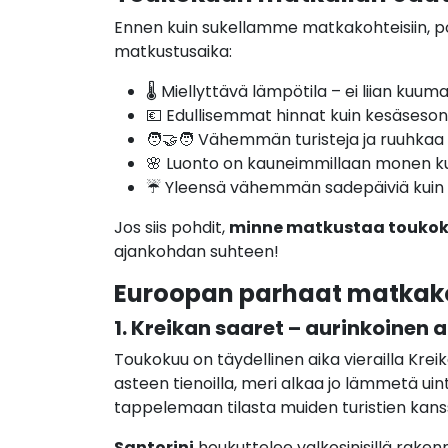
Ennen kuin sukellamme matkakohteisiin, poh
matkustusaika:
🌡️ Miellyttävä lämpötila – ei liian kuu
💶 Edullisemmat hinnat kuin kesäseson
🧑‍🤝‍🧑 Vähemmän turisteja ja ruuhkaa
🌸 Luonto on kauneimmillaan monen k
☔ Yleensä vähemmän sadepäiviä kuin 
Jos siis pohdit,
minne matkustaa toukok
ajankohdan suhteen!
Euroopan parhaat matkak
1. Kreikan saaret – aurinkoinen a
Toukokuu on täydellinen aika vierailla Krei
asteen tienoilla, meri alkaa jo lämmetä uint
tappelemaan tilasta muiden turistien kanss
Santorini
houkuttelee valkosinisillä rakenn