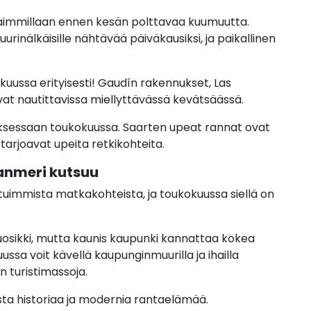
aimmillaan ennen kesän polttavaa kuumuutta.
urinälkäisille nähtävää päiväkausiksi, ja paikallinen
kuussa erityisesti! Gaudín rakennukset, Las
at nautittavissa miellyttävässä kevätsäässä.
ksessaan toukokuussa. Saarten upeat rannat ovat
o tarjoavat upeita retkikohteita.
rianmeri kutsuu
tuimmista matkakohteista, ja toukokuussa siellä on
osikki, mutta kaunis kaupunki kannattaa kokea
ssa voit kävellä kaupunginmuurilla ja ihailla
 turistimassoja.
ta historiaa ja modernia rantaelämää.