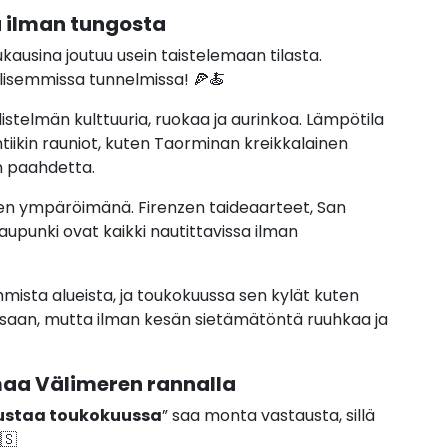
aa ilman tungosta
ukausina joutuu usein taistelemaan tilasta.
llisemmissa tunnelmissa! 🍕🍝
stelmän kulttuuria, ruokaa ja aurinkoa. Lämpötila
tiikin rauniot, kuten Taorminan kreikkalainen
n paahdetta.
lmien ympäröimänä. Firenzen taideaarteet, San
aupunki ovat kaikki nautittavissa ilman
mmista alueista, ja toukokuussa sen kylät kuten
ossaan, mutta ilman kesän sietämätöntä ruuhkaa ja
maa Välimeren rannalla
ustaa toukokuussa
” saa monta vastausta, sillä
🇸