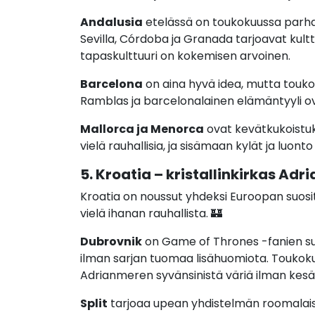
Andalusia
etelässä on toukokuussa parh
Sevilla, Córdoba ja Granada tarjoavat kulttu
tapaskulttuuri on kokemisen arvoinen.
Barcelona
on aina hyvä idea, mutta touko
Ramblas ja barcelonalainen elämäntyyli ov
Mallorca ja Menorca
ovat kevätkukoistu
vielä rauhallisia, ja sisämaan kylät ja luont
5. Kroatia – kristallinkirkas Ad
Kroatia on noussut yhdeksi Euroopan suosi
vielä ihanan rauhallista. 🏰
Dubrovnik
on Game of Thrones -fanien su
ilman sarjan tuomaa lisähuomiota. Toukokuu
Adrianmeren syvänsinistä väriä ilman kesän
Split
tarjoaa upean yhdistelmän roomalais