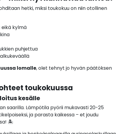
ditaan hetki, miksi toukokuu on niin otollinen
ma eikä kylmä
kina
ukkien puhjettua
alkukeväällä
uussa lomalle
, olet tehnyt jo hyvän päätöksen
ohteet toukokuussa
loitus kesälle
kan saarilla. Lämpötila pyörii mukavasti 20-25
ikelpoiseksi, ja parasta kaikessa – et joudu
a! 🏝️
uksillaan ja henkeäsalpaavilla auringonlaskuillaan.