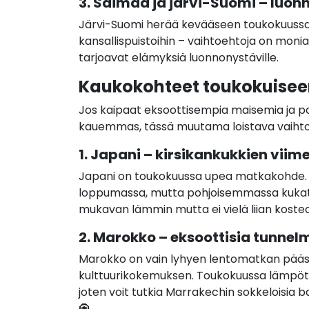
3. Saimaa ja järvi-Suomi – luo
Järvi-Suomi herää kevääseen toukokuussa.
kansallispuistoihin – vaihtoehtoja on monia
tarjoavat elämyksiä luonnonystäville.
Kaukokohteet toukokuisee
Jos kaipaat eksoottisempia maisemia ja p
kauemmas, tässä muutama loistava vaiht
1. Japani – kirsikankukkien viime
Japani on toukokuussa upea matkakohde. Tok
loppumassa, mutta pohjoisemmassa kukat ov
mukavan lämmin mutta ei vielä liian kostea
2. Marokko – eksoottisia tunnel
Marokko on vain lyhyen lentomatkan päässä
kulttuurikokemuksen. Toukokuussa lämpötil
joten voit tutkia Marrakechin sokkeloisia 
🧿