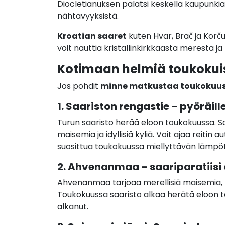
Diocletianuksen palatsi keskellä kaupunki
nähtävyyksistä.
Kroatian saaret
kuten Hvar, Brač ja Korčul
voit nauttia kristallinkirkkaasta merestä 
Kotimaan helmiä toukokui
Jos pohdit
minne matkustaa toukokuu
1. Saariston rengastie – pyöräill
Turun saaristo herää eloon toukokuussa. 
maisemia ja idyllisiä kyliä. Voit ajaa reitin 
suosittua toukokuussa miellyttävän lämpöt
2. Ahvenanmaa – saariparatiisi
Ahvenanmaa tarjoaa merellisiä maisemia, p
Toukokuussa saaristo alkaa herätä eloon tal
alkanut.