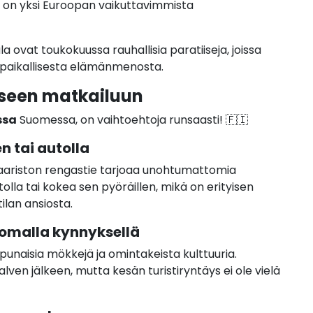
a on yksi Euroopan vaikuttavimmista
a ovat toukokuussa rauhallisia paratiiseja, joissa
ja paikallisesta elämänmenosta.
seen matkailuun
ssa
Suomessa, on vaihtoehtoja runsaasti! 🇫🇮
en tai autolla
Saariston rengastie tarjoaa unohtumattomia
autolla tai kokea sen pyöräillen, mikä on erityisen
ilan ansiosta.
 omalla kynnyksellä
unaisia mökkejä ja omintakeista kulttuuria.
ven jälkeen, mutta kesän turistiryntäys ei ole vielä