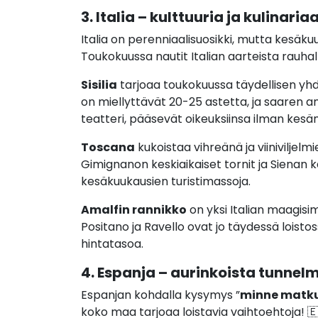
3. Italia – kulttuuria ja kulinari
Italia on perenniaalisuosikki, mutta kesäku
Toukokuussa nautit Italian aarteista rauha
Sisilia
tarjoaa toukokuussa täydellisen yhdi
on miellyttävät 20-25 astetta, ja saaren an
teatteri, pääsevät oikeuksiinsa ilman kesä
Toscana
kukoistaa vihreänä ja viinivilje
Gimignanon keskiaikaiset tornit ja Sienan k
kesäkuukausien turistimassoja.
Amalfin rannikko
on yksi Italian maagisi
Positano ja Ravello ovat jo täydessä loist
hintatasoa.
4. Espanja – aurinkoista tunnel
Espanjan kohdalla kysymys ”
minne matk
koko maa tarjoaa loistavia vaihtoehtoja! 