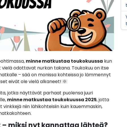
pohtimassa,
minne matkustaa toukokuussa
kun
 vielä odottavat nurkan takana. Toukokuu on itse
 matkalle – sää on monissa kohteissa jo lämmennyt
t eivät ole vielä alkaneet! 🌞
ita, jotka näyttävät parhaat puolensa juuri
lle,
minne matkustaa toukokuussa 2025
, jotta
 vinkkejä niin lähikohteisiin kuin kauemmaskin,
n matkakohteen.
– miksi nyt kannattaa lähteä?