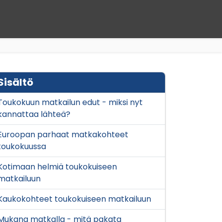
Sisältö
Toukokuun matkailun edut - miksi nyt
kannattaa lähteä?
Euroopan parhaat matkakohteet
toukokuussa
Kotimaan helmiä toukokuiseen
matkailuun
Kaukokohteet toukokuiseen matkailuun
Mukana matkalla - mitä pakata