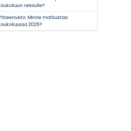
toukokuun reissulle?
Yhteenveto: Minne matkustaa
toukokuussa 2025?