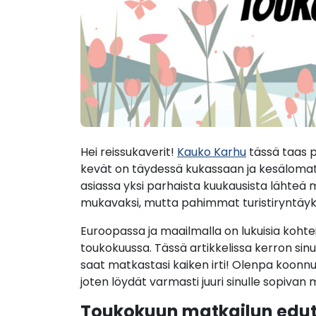
Hei reissukaverit!
Kauko Karhu
tässä taas 
kevät on täydessä kukassaan ja kesälomat
asiassa yksi parhaista kuukausista lähteä
mukavaksi, mutta pahimmat turistiryntäykse
Euroopassa ja maailmalla on lukuisia kohte
toukokuussa. Tässä artikkelissa kerron sinu
saat matkastasi kaiken irti! Olenpa koonnut
joten löydät varmasti juuri sinulle sopiva
Toukokuun matkailun edut 