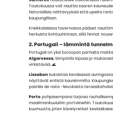
Toukokuussa voit nauttia saaren kauneude
historiallisia nähtävyyksiä että upeita ranto
kaupungillaan.
Kreikkalaisissa tavernoissa pääset nauttima
herkuista kohtuuhintaan, sillä hinnat nous
2. Portugali – lämmintä tunnelm
Portugali on yksi Euroopan parhaita matk
Algarvessa
, lämpötila kipuaa jo mukavasti
virkistävää. 🌊
Lissabon
kukoistaa keväisessä auringossa,
näyttävät entistä kauniimmilta. Kaupungissa
pastéis de nata -leivoksista terassikahviloi
Porto
pohjoisempana tarjoaa rauhallisem
maailmankuuluihin portviineihin. Toukokuus
kuumuutta, joten kävelyretket keskiaikaise