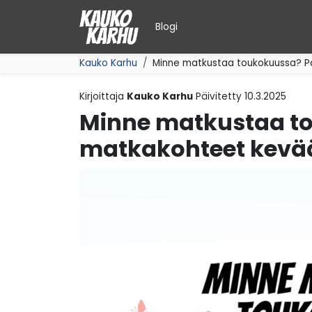
Siirry sisältöön
Blogi
Kauko Karhu
Minne matkustaa toukokuussa? P
Kirjoittaja
Kauko Karhu
Päivitetty
10.3.2025
Minne matkustaa t
matkakohteet kevä