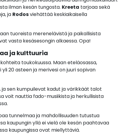
sta ilman kesän tungosta.
Kreeta
tarjoaa sekä
ja, ja
Rodos
viehättää keskiaikaisella
an tuoreista merenelävistä ja paikallisista
evat vasta kesäsesongin alkaessa. Opa!
aa ja kulttuuria
akohteita toukokuussa. Maan eteläosassa,
 yli 20 asteen ja merivesi on juuri sopivan
 ja sen kumpuilevat kadut ja värikkäät talot
 voit nauttia fado-musiikista ja herkullisista
ssa.
paa tunnelmaa ja mahdollisuuden tutustua
sa kaupungin yllä ei vielä ole kesän paahtavaa
ssa kaupungissa ovat miellyttäviä.