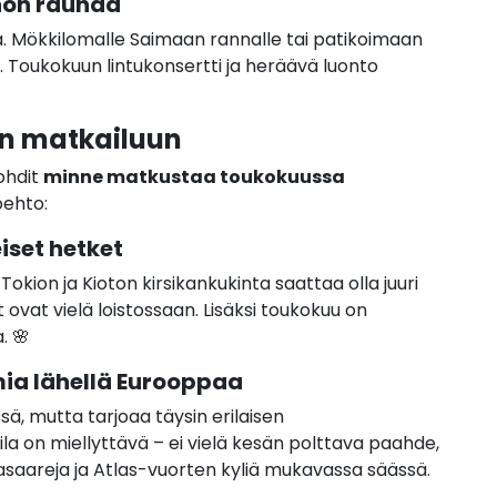
nnon rauhaa
 Mökkilomalle Saimaan rannalle tai patikoimaan
. Toukokuun lintukonsertti ja heräävä luonto
n matkailuun
ohdit
minne matkustaa toukokuussa
oehto:
iset hetket
ion ja Kioton kirsikankukinta saattaa olla juuri
at vielä loistossaan. Lisäksi toukokuu on
. 🌸
mia lähellä Eurooppaa
, mutta tarjoaa täysin erilaisen
a on miellyttävä – ei vielä kesän polttava paahde,
basaareja ja Atlas-vuorten kyliä mukavassa säässä.