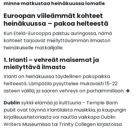
minne matkustaa heinäkuussa lomalle
.
Euroopan viileämmät kohteet
heinäkuussa – pakoa helteestä
Kun Etelä-Eurooppa paistuu auringossa, nämä
kohteet tarjoavat miellyttävämmän ilmaston
heinäkuiselle matkailijalle:
1. Irlanti – vehreät maisemat ja
miellyttävä ilmasto
Irlanti on heinäkuussa täydellinen pakopaikka
helteestä. Lämpötila pysyttelee mukavasti 15-22
asteen välillä, ja saaren vehreys on parhaimmillaan. 🍀
Dublin
sykkii elämää ja kulttuuria – Temple Barin
pubit ovat täynnä irlantilaista musiikkia, ja kaupungin
kirjallisuushistoriasta voi nauttia vaikkapa Dublin
Writers Museumissa tai Trinity Collegen kirjastossa.