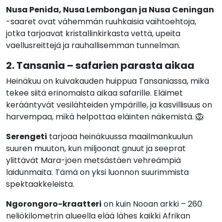
Nusa Penida, Nusa Lembongan ja Nusa Ceningan
-saaret ovat vähemmän ruuhkaisia vaihtoehtoja,
jotka tarjoavat kristallinkirkasta vettä, upeita
vaellusreittejä ja rauhallisemman tunnelman.
2. Tansania – safarien parasta aikaa
Heinäkuu on kuivakauden huippua Tansaniassa, mikä
tekee siitä erinomaista aikaa safarille. Eläimet
kerääntyvät vesilähteiden ympärille, ja kasvillisuus on
harvempaa, mikä helpottaa eläinten näkemistä. 🦁
Serengeti
tarjoaa heinäkuussa maailmankuulun
suuren muuton, kun miljoonat gnuut ja seeprat
ylittävät Mara-joen metsästäen vehreämpiä
laidunmaita. Tämä on yksi luonnon suurimmista
spektaakkeleista.
Ngorongoro-kraatteri
on kuin Nooan arkki – 260
neliökilometrin alueella elää lähes kaikki Afrikan