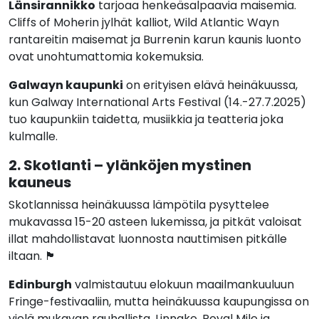
Länsirannikko
tarjoaa henkeäsalpaavia maisemia.
Cliffs of Moherin jylhät kalliot, Wild Atlantic Wayn
rantareitin maisemat ja Burrenin karun kaunis luonto
ovat unohtumattomia kokemuksia.
Galwayn kaupunki
on erityisen elävä heinäkuussa,
kun Galway International Arts Festival (14.-27.7.2025)
tuo kaupunkiin taidetta, musiikkia ja teatteria joka
kulmalle.
2. Skotlanti – ylänköjen mystinen
kauneus
Skotlannissa heinäkuussa lämpötila pysyttelee
mukavassa 15-20 asteen lukemissa, ja pitkät valoisat
illat mahdollistavat luonnosta nauttimisen pitkälle
iltaan. 🏴󠁧󠁢󠁳󠁣󠁴󠁿
Edinburgh
valmistautuu elokuun maailmankuuluun
Fringe-festivaaliin, mutta heinäkuussa kaupungissa on
vielä mukavan rauhallista. Linnake, Royal Mile ja