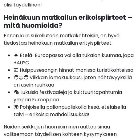
olisi täydellinen!
Heinäkuun matkailun erikoispiirteet –
mitä huomioida?
Ennen kuin sukellutaan matkakohteisiin, on hyvä
tiedostaa heinäkuun matkailun erityispiirteet:
🔥 Etelä-Euroopassa voi olla tukalan kuumaa, jopa
+40°C
💶 Huippusesongin hinnat monissa turistikohteissa
🧑‍🤝‍🧑 Vilkkain lomakuukausi, joten nähtävyyksillä
on usein ruuhkaa
🎭 Lukuisia festivaaleja ja kulttuuritapahtumia
ympäri Eurooppaa
🌍 Pohjoisella pallonpuoliskolla kesä, eteläisellä
talvi – erikoisia mahdollisuuksia!
Näiden seikkojen huomioiminen auttaa sinua
valitsemaan täydellisen kohteen kysymykseen