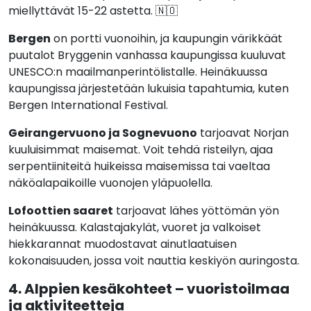
miellyttävät 15-22 astetta. 🇳🇴
Bergen
on portti vuonoihin, ja kaupungin värikkäät
puutalot Bryggenin vanhassa kaupungissa kuuluvat
UNESCO:n maailmanperintölistalle. Heinäkuussa
kaupungissa järjestetään lukuisia tapahtumia, kuten
Bergen International Festival.
Geirangervuono ja Sognevuono
tarjoavat Norjan
kuuluisimmat maisemat. Voit tehdä risteilyn, ajaa
serpentiiniteitä huikeissa maisemissa tai vaeltaa
näköalapaikoille vuonojen yläpuolella.
Lofoottien saaret
tarjoavat lähes yöttömän yön
heinäkuussa. Kalastajakylät, vuoret ja valkoiset
hiekkarannat muodostavat ainutlaatuisen
kokonaisuuden, jossa voit nauttia keskiyön auringosta.
4. Alppien kesäkohteet – vuoristoilmaa
ja aktiviteetteja