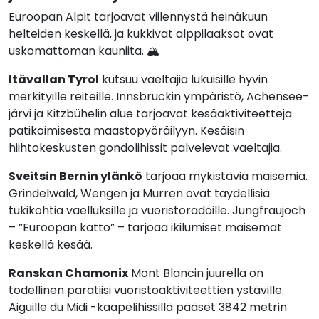
Euroopan Alpit tarjoavat viilennystä heinäkuun
helteiden keskellä, ja kukkivat alppilaaksot ovat
uskomattoman kauniita. 🏔️
Itävallan Tyrol
kutsuu vaeltajia lukuisille hyvin
merkityille reiteille. Innsbruckin ympäristö, Achensee-
järvi ja Kitzbühelin alue tarjoavat kesäaktiviteetteja
patikoimisesta maastopyöräilyyn. Kesäisin
hiihtokeskusten gondolihissit palvelevat vaeltajia.
Sveitsin Bernin ylänkö
tarjoaa mykistäviä maisemia.
Grindelwald, Wengen ja Mürren ovat täydellisiä
tukikohtia vaelluksille ja vuoristoradoille. Jungfraujoch
– ”Euroopan katto” – tarjoaa ikilumiset maisemat
keskellä kesää.
Ranskan Chamonix
Mont Blancin juurella on
todellinen paratiisi vuoristoaktiviteettien ystäville.
Aiguille du Midi -kaapelihissillä pääset 3842 metrin