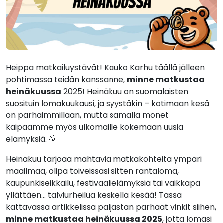
Heippa matkailuystävät! Kauko Karhu täällä jälleen
pohtimassa teidän kanssanne,
minne matkustaa
heinäkuussa
2025! Heinäkuu on suomalaisten
suosituin lomakuukausi, ja syystäkin – kotimaan kesä
on parhaimmillaan, mutta samalla monet
kaipaamme myös ulkomaille kokemaan uusia
elämyksiä. 🌞
Heinäkuu tarjoaa mahtavia matkakohteita ympäri
maailmaa, olipa toiveissasi sitten rantaloma,
kaupunkiseikkailu, festivaalielämyksiä tai vaikkapa
yllättäen… talviurheilua keskellä kesää! Tässä
kattavassa artikkelissa paljastan parhaat vinkit siihen,
minne matkustaa heinäkuussa 2025
, jotta lomasi