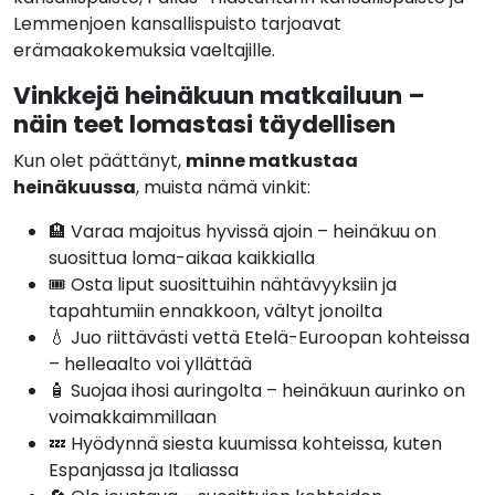
Lemmenjoen kansallispuisto tarjoavat
erämaakokemuksia vaeltajille.
Vinkkejä heinäkuun matkailuun –
näin teet lomastasi täydellisen
Kun olet päättänyt,
minne matkustaa
heinäkuussa
, muista nämä vinkit:
🏨 Varaa majoitus hyvissä ajoin – heinäkuu on
suosittua loma-aikaa kaikkialla
🎟️ Osta liput suosittuihin nähtävyyksiin ja
tapahtumiin ennakkoon, vältyt jonoilta
💧 Juo riittävästi vettä Etelä-Euroopan kohteissa
– helleaalto voi yllättää
🧴 Suojaa ihosi auringolta – heinäkuun aurinko on
voimakkaimmillaan
💤 Hyödynnä siesta kuumissa kohteissa, kuten
Espanjassa ja Italiassa