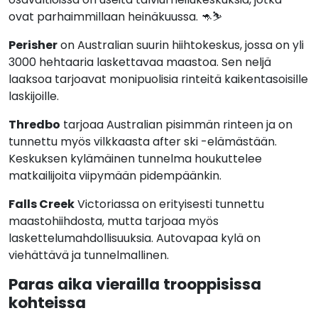
ovat parhaimmillaan heinäkuussa. 🦘⛷️
Perisher
on Australian suurin hiihtokeskus, jossa on yli
3000 hehtaaria laskettavaa maastoa. Sen neljä
laaksoa tarjoavat monipuolisia rinteitä kaikentasoisille
laskijoille.
Thredbo
tarjoaa Australian pisimmän rinteen ja on
tunnettu myös vilkkaasta after ski -elämästään.
Keskuksen kylämäinen tunnelma houkuttelee
matkailijoita viipymään pidempäänkin.
Falls Creek
Victoriassa on erityisesti tunnettu
maastohiihdosta, mutta tarjoaa myös
laskettelumahdollisuuksia. Autovapaa kylä on
viehättävä ja tunnelmallinen.
Paras aika vierailla trooppisissa
kohteissa