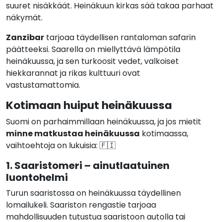
suuret nisäkkäät. Heinäkuun kirkas sää takaa parhaat
näkymät.
Zanzibar
tarjoaa täydellisen rantaloman safarin
päätteeksi. Saarella on miellyttävä lämpötila
heinäkuussa, ja sen turkoosit vedet, valkoiset
hiekkarannat ja rikas kulttuuri ovat
vastustamattomia.
Kotimaan huiput heinäkuussa
Suomi on parhaimmillaan heinäkuussa, ja jos mietit
minne matkustaa heinäkuussa
kotimaassa,
vaihtoehtoja on lukuisia: 🇫🇮
1. Saaristomeri – ainutlaatuinen
luontohelmi
Turun saaristossa on heinäkuussa täydellinen
lomailukeli. Saariston rengastie tarjoaa
mahdollisuuden tutustua saaristoon autolla tai