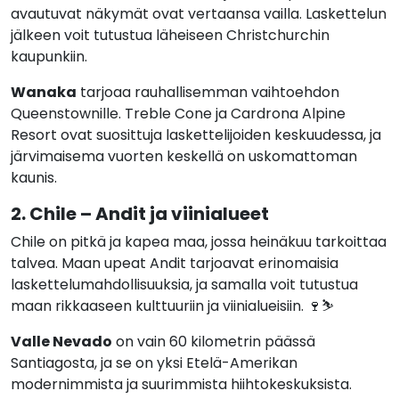
avautuvat näkymät ovat vertaansa vailla. Laskettelun
jälkeen voit tutustua läheiseen Christchurchin
kaupunkiin.
Wanaka
tarjoaa rauhallisemman vaihtoehdon
Queenstownille. Treble Cone ja Cardrona Alpine
Resort ovat suosittuja laskettelijoiden keskuudessa, ja
järvimaisema vuorten keskellä on uskomattoman
kaunis.
2. Chile – Andit ja viinialueet
Chile on pitkä ja kapea maa, jossa heinäkuu tarkoittaa
talvea. Maan upeat Andit tarjoavat erinomaisia
laskettelumahdollisuuksia, ja samalla voit tutustua
maan rikkaaseen kulttuuriin ja viinialueisiin. 🍷⛷️
Valle Nevado
on vain 60 kilometrin päässä
Santiagosta, ja se on yksi Etelä-Amerikan
modernimmista ja suurimmista hiihtokeskuksista.