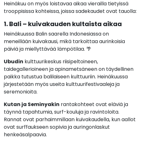
Heinäkuu on myös loistavaa aikaa vierailla tietyissä
trooppisissa kohteissa, joissa sadekaudet ovat tauolla:
1. Bali – kuivakauden kultaista aikaa
Heinäkuussa Balin saarella Indonesiassa on
meneillään kuivakausi, mikä tarkoittaa aurinkoisia
päiviä ja miellyttävää lämpötilaa. 🌴
Ubudin
kulttuurikeskus riisipeltoineen,
taidegallerioineen ja apinametsäneen on täydellinen
paikka tutustua balilaiseen kulttuuriin. Heinäkuussa
järjestetään myös useita kulttuurifestivaaleja ja
seremonioita.
Kutan ja Seminyakin
rantakohteet ovat eläviä ja
täynnä tapahtumia, surf-kouluja ja ravintoloita.
Rannat ovat parhaimmillaan kuivakaudella, kun aallot
ovat surffaukseen sopivia ja auringonlaskut
henkeäsalpaavia.