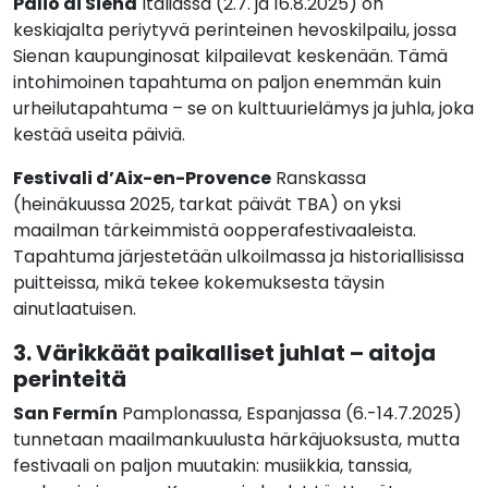
Palio di Siena
Italiassa (2.7. ja 16.8.2025) on
keskiajalta periytyvä perinteinen hevoskilpailu, jossa
Sienan kaupunginosat kilpailevat keskenään. Tämä
intohimoinen tapahtuma on paljon enemmän kuin
urheilutapahtuma – se on kulttuurielämys ja juhla, joka
kestää useita päiviä.
Festivali d’Aix-en-Provence
Ranskassa
(heinäkuussa 2025, tarkat päivät TBA) on yksi
maailman tärkeimmistä oopperafestivaaleista.
Tapahtuma järjestetään ulkoilmassa ja historiallisissa
puitteissa, mikä tekee kokemuksesta täysin
ainutlaatuisen.
3. Värikkäät paikalliset juhlat – aitoja
perinteitä
San Fermín
Pamplonassa, Espanjassa (6.-14.7.2025)
tunnetaan maailmankuulusta härkäjuoksusta, mutta
festivaali on paljon muutakin: musiikkia, tanssia,