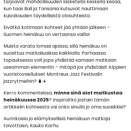
tarjoavat mahdollisuuden lasketella keskellä kesää,
kun taas Bali ja Tansania kutsuvat nauttimaan
kuivakauden täydellisistä olosuhteista.
Eivätkä kotimaan kohteet jää yhtään jälkeen –
Suomen heinäkuu on vertaansa vailla!
Muista varata lomasi ajoissa, sillä heinäkuu on
suosittua matkailuaikaa kaikkialla. Parhaassa
tapauksessa voit jopa yhdistää samaan matkaan
useamman elementin – mitäpä jos yhdistäisit Alppien
vuoristovaellukset Montreux Jazz Festivalin
jazzrytmeihin? 🧳✈️
Kerro kommenteissa,
minne sinä aiot matkustaa
heinäkuussa 2025
? Inspiroitko jostain tämän
artikkelin kohteesta vai onko sinulla jo oma suosikkisi?
Aurinkoisia ja elämyksellisiä heinäkuun matkoja
toivottaen, Kauko Karhu