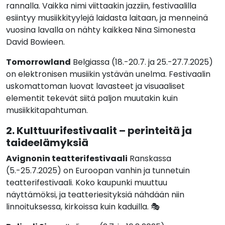
rannalla. Vaikka nimi viittaakin jazziin, festivaalilla
esiintyy musiikkityylejä laidasta laitaan, ja menneinä
vuosina lavalla on nähty kaikkea Nina Simonesta
David Bowieen.
Tomorrowland
Belgiassa (18.-20.7. ja 25.-27.7.2025)
on elektronisen musiikin ystävän unelma. Festivaalin
uskomattoman luovat lavasteet ja visuaaliset
elementit tekevät siitä paljon muutakin kuin
musiikkitapahtuman.
2. Kulttuurifestivaalit – perinteitä ja
taideelämyksiä
Avignonin teatterifestivaali
Ranskassa
(5.-25.7.2025) on Euroopan vanhin ja tunnetuin
teatterifestivaali. Koko kaupunki muuttuu
näyttämöksi, ja teatteriesityksiä nähdään niin
linnoituksessa, kirkoissa kuin kaduilla. 🎭