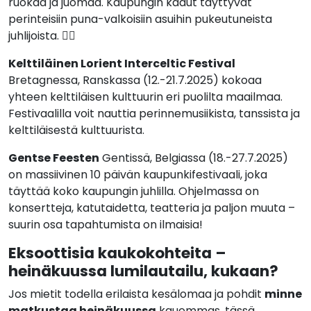
ruokaa ja juomaa. Kaupungin kadut täyttyvät
perinteisiin puna-valkoisiin asuihin pukeutuneista
juhlijoista. 🏃‍♂️
Kelttiläinen Lorient Interceltic Festival
Bretagnessa, Ranskassa (12.-21.7.2025) kokoaa
yhteen kelttiläisen kulttuurin eri puolilta maailmaa.
Festivaalilla voit nauttia perinnemusiikista, tanssista ja
kelttiläisestä kulttuurista.
Gentse Feesten
Gentissä, Belgiassa (18.-27.7.2025)
on massiivinen 10 päivän kaupunkifestivaali, joka
täyttää koko kaupungin juhlilla. Ohjelmassa on
konsertteja, katutaidetta, teatteria ja paljon muuta –
suurin osa tapahtumista on ilmaisia!
Eksoottisia kaukokohteita –
heinäkuussa lumilautailu, kukaan?
Jos mietit todella erilaista kesälomaa ja pohdit
minne
matkustaa heinäkuussa
kauemmas, tässä