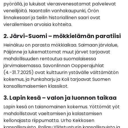
pyörällä, ja lukuisat vierasvenesatamat palvelevat
veneilijöitä. Naantalin vanhakaupunki, Örön
linnakesaari ja Seilin historiallinen saari ovat
vierailemisen arvoisia kohteita.
2. Järvi-Suomi – mökkielämän paratiisi
Heinäkuu on parasta mökkiaikaa. Saimaan järvialue,
Päijänne ja lukemattomat muut järvet tarjoavat
mahdollisuuden rentoutua suomalaisessa
järvimaisemassa. Savonlinnan Oopperajuhlat
(4.-31.7.2025) ovat kulttuurin ystävälle välttämätön
kokemus, ja Punkaharju ja Koli tarjoavat Suomen
kansallismaisemien klassikot.
3. Lapin kesä – valon ja luonnon taikaa
Lapin kesä on taianomainen kokemus. Yöttömät yöt
mahdollistavat vaeltamisen ja kalastamisen
kellonajasta riippumatta. Urho Kekkosen
kansallispuisto, Pallas-Yllästunturin kansallispuisto ja