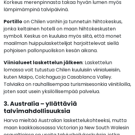
Korkeus merenpinnasta takaa hyvän lumen myös
lämpimämpinä talvipäivinä.
Portillo
on Chilen vanhin ja tunnetuin hiihtokeskus,
jonka keltainen hotelli on maan hiihtokeskusten
symboli. Keskus on kuuluisa myös siitä, että monet
maailman huippulaskettelijat harjoittelevat siellä
pohjoisen pallonpuoliskon kesän aikana.
Viinialueet laskettelun jälkeen
: Laskettelun
lomassa voit tutustua Chilen kuuluisiin viinialueisiin,
kuten Maipo, Colchagua ja Casablanca Valley.
Talviaika on rauhallisempaa turismisesonkia viinitiloilla,
joten saat usein yksilöllisempää palvelua.
3. Australia – yllättäviä
talvimahdollisuuksia
Harva mieltää Australian laskettelukohteeksi, mutta
maan kaakkoisosassa Victorian ja New South Walesin
osavaltioissa on useita talviurheilukeskuksia, jotka