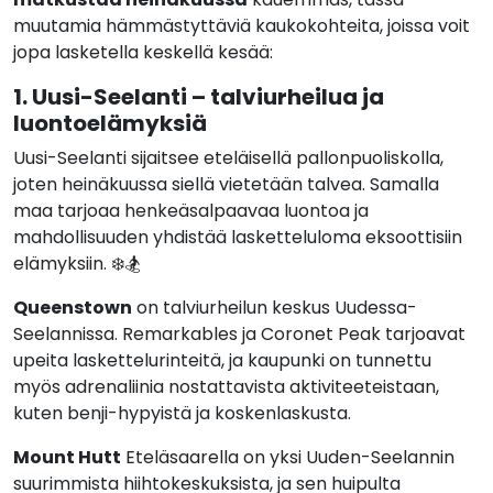
muutamia hämmästyttäviä kaukokohteita, joissa voit
jopa lasketella keskellä kesää:
1. Uusi-Seelanti – talviurheilua ja
luontoelämyksiä
Uusi-Seelanti sijaitsee eteläisellä pallonpuoliskolla,
joten heinäkuussa siellä vietetään talvea. Samalla
maa tarjoaa henkeäsalpaavaa luontoa ja
mahdollisuuden yhdistää lasketteluloma eksoottisiin
elämyksiin. ❄️🏂
Queenstown
on talviurheilun keskus Uudessa-
Seelannissa. Remarkables ja Coronet Peak tarjoavat
upeita laskettelurinteitä, ja kaupunki on tunnettu
myös adrenaliinia nostattavista aktiviteeteistaan,
kuten benji-hypyistä ja koskenlaskusta.
Mount Hutt
Eteläsaarella on yksi Uuden-Seelannin
suurimmista hiihtokeskuksista, ja sen huipulta