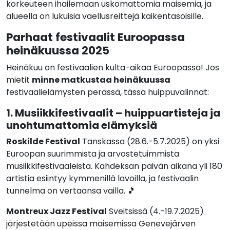
korkeuteen ihailemaan uskomattomia maisemia, ja
alueella on lukuisia vaellusreittejä kaikentasoisille.
Parhaat festivaalit Euroopassa
heinäkuussa 2025
Heinäkuu on festivaalien kulta-aikaa Euroopassa! Jos
mietit
minne matkustaa heinäkuussa
festivaalielämysten perässä, tässä huippuvalinnat:
1. Musiikkifestivaalit – huippuartisteja ja
unohtumattomia elämyksiä
Roskilde Festival
Tanskassa (28.6.-5.7.2025) on yksi
Euroopan suurimmista ja arvostetuimmista
musiikkifestivaaleista. Kahdeksan päivän aikana yli 180
artistia esiintyy kymmenillä lavoilla, ja festivaalin
tunnelma on vertaansa vailla. 🎵
Montreux Jazz Festival
Sveitsissä (4.-19.7.2025)
järjestetään upeissa maisemissa Genevejärven