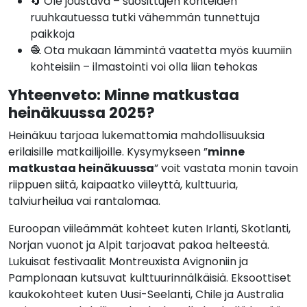
🔄 Ole joustava – suosittujen kohteiden
ruuhkautuessa tutki vähemmän tunnettuja
paikkoja
🧶 Ota mukaan lämmintä vaatetta myös kuumiin
kohteisiin – ilmastointi voi olla liian tehokas
Yhteenveto: Minne matkustaa
heinäkuussa 2025?
Heinäkuu tarjoaa lukemattomia mahdollisuuksia
erilaisille matkailijoille. Kysymykseen ”
minne
matkustaa heinäkuussa
” voit vastata monin tavoin
riippuen siitä, kaipaatko viileyttä, kulttuuria,
talviurheilua vai rantalomaa.
Euroopan viileämmät kohteet kuten Irlanti, Skotlanti,
Norjan vuonot ja Alpit tarjoavat pakoa helteestä.
Lukuisat festivaalit Montreuxista Avignoniin ja
Pamplonaan kutsuvat kulttuurinnälkäisiä. Eksoottiset
kaukokohteet kuten Uusi-Seelanti, Chile ja Australia